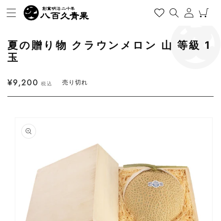
コンテンツに進む
ログイン
カート
夏の贈り物 クラウンメロン 山 等級 1
玉
通常価格
¥9,200
売り切れ
税込
商品情報にスキップ