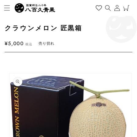
コンテンツに進む
ログイン
カート
クラウンメロン 匠黒箱
通常価格
¥5,000
売り切れ
税込
商品情報にスキップ